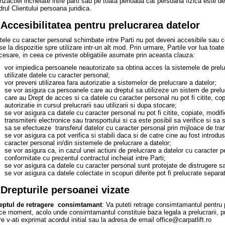
anzactiei incheiate intre parti sau pe toata perioada cat persoana fizica est
drul Clientului persoana juridica.
.Accesibilitatea pentru prelucrarea datelor
tele cu caracter personal schimbate intre Parti nu pot deveni accesibile sau c
se la dispozitie spre utilizare intr-un alt mod. Prin urmare, Partile vor lua toat
cesare, in ceea ce priveste obligatiile asumate prin aceasta clauza:
vor impiedica persoanele neautorizate sa obtina acces la sistemele de prelu
utilizate datele cu caracter personal;
vor preveni utilizarea fara autorizatie a sistemelor de prelucrare a datelor;
se vor asigura ca persoanele care au dreptul sa utilizeze un sistem de prelu
care au Drept de acces si ca datele cu caracter personal nu pot fi citite, cop
autorizatie in cursul prelucrarii sau utilizarii si dupa stocare;
se vor asigura ca datele cu caracter personal nu pot fi citite, copiate, modifi
transmiterii electronice sau transportului si ca este posibil sa verifice si s
sa se efectueze transferul datelor cu caracter personal prin mijloace de tra
se vor asigura ca pot verifica si stabili daca si de catre cine au fost introd
caracter personal in/din sistemele de prelucrare a datelor;
se vor asigura ca, in cazul unei actiuni de prelucrare a datelor cu caracter pe
conformitate cu prezentul contractul incheiat intre Parti;
se vor asigura ca datele cu caracter personal sunt protejate de distrugere s
se vor asigura ca datele colectate in scopuri diferite pot fi prelucrate separat
.Drepturile persoanei vizate
eptul de retragere consimtamant
: Va puteti retrage consimtamantul pentru p
ice moment, acolo unde consimtamantul constituie baza legala a prelucrarii, pr
re v-ati exprimat acordul initial sau la adresa de email office@carpatlift.ro