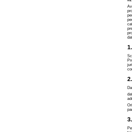
Av
pr
pe
per
cat
pr
pr
da
1
Sco
Pr
jur
com
2
Da
da
ad
Or
par
3
Pe