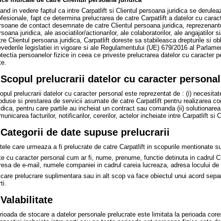
and in vedere faptul ca intre Carpatlift si Clientul persoana juridica se deruleaz
ofesionale, fapt ce determina prelucrarea de catre Carpatlift a datelor cu carac
rsoane de contact desemnate de catre Clientul persoana juridica, reprezenantul
soana juridica, ale asociatilor/actionarilor, ale colaboratorilor, ale angajatilor 
re Clientul persoana juridica, Carpatlift doreste sa stabileasca drepturile si obl
evederile legislatiei in vigoare si ale Regulamentului (UE) 679/2016 al Parlamen
otectia persoanelor fizice in ceea ce priveste prelucrarea datelor cu caracter pe
te.
.Scopul prelucrarii datelor cu caracter personal
pul prelucrarii datelor cu caracter personal este reprezentat de : (i) necesitatea
oduse si prestarea de servicii asumate de catre Carpatlift pentru realizarea co
idica, pentru care partile au incheiat un contract sau comanda (ii) solutionarea s
unicarea facturilor, notificarilor, cererilor, actelor incheiate intre Carpatlift si 
.Categorii de date supuse prelucrarii
tele care urmeaza a fi prelucrate de catre Carpatlift in scopurile mentionate s
te cu caracter personal cum ar fi, nume, prenume, functie detinuta in cadrul Cl
resa de e-mail, numele companiei in cadrul careia lucreaza, adresa locului d
icare prelucrare suplimentara sau in alt scop va face obiectul unui acord separa
ti.
.Valabilitate
rioada de stocare a datelor personale prelucrate este limitata la perioada coresp