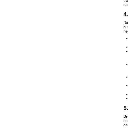
tr
ca
4
Da
pu
ne
5
Dr
or
ca