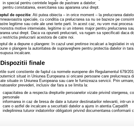
in special pentru cerintele legale de pastrare a datelor;
pentru constatarea, exercitarea sau apararea unui drept.
eptul de opozitie
: Ati putea obiecta – in orice moment – la prelucrarea datelor
mneavoastra speciale, cu conditia ca prelucrarea sa nu se bazeze pe consim
astre legitime sau cele ale unei terte parti. In acest caz, nu vom mai proces
monstra motive intemeiate, legitime si un interes major pentru prelucrarea sa
ararea unui drept. Daca va opuneti prelucrarii, va rugam sa specificati daca do
 restrictia prelucrarii acestora de catre noi.
eptul de a depune o plangere: In cazul unei pretinse incalcari a legislatiei in vig
pune o plangere la autoritatea de supraveghere pentru protectia datelor in tara 
esupusa incalcare.
.Dispozitii finale
rtile sunt constiente de faptul ca normele europene din Regulamentul 679/2016
puternicit situat in Uniunea Europeana si oricarei persoane care prelucreaza d
zate situate in Uniunea Europeana sau care le furnizeaza servicii. Prin urmare
matoarelor prevederi, inclusiv dar fara a se limita la:
capacitatea de a respecta drepturile persoanelor vizate privind stergerea, cor
personale
informarea in caz de bresa de date a tuturor destinatarilor relevanti, intr-u
care o astfel de incalcare a securitatii datelor a ajuns in atentia Carpatlift
indeplinirea tuturor indatoririlor obligatorii privind documentarea conformari
Oferte speciale
Fii la curent cu noutatile noastre