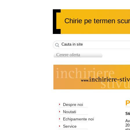
Chirie pe termen scur
Cerere oferta
P
Despre noi
Noutati
St
Echipamente noi
Av
20
Service
st