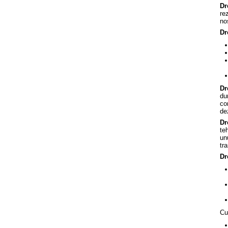
Dr
re
no
Dr
Dr
du
co
de
Dr
te
un
tr
Dr
Cu