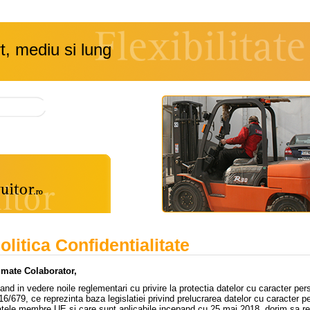
t, mediu si lung
olitica Confidentialitate
imate Colaborator,
and in vedere noile reglementari cu privire la protectia datelor cu caracter pe
16/679, ce reprezinta baza legislatiei privind prelucrarea datelor cu caracter pe
atele membre UE si care sunt aplicabile incepand cu 25 mai 2018, dorim sa r