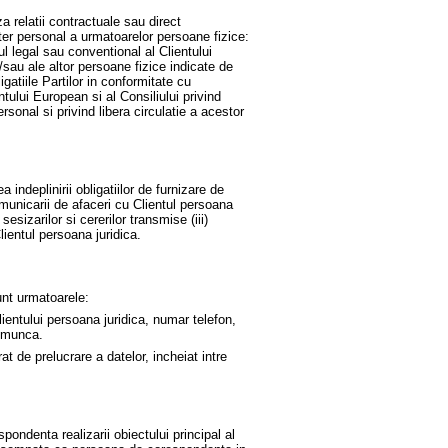
a relatii contractuale sau direct
ter personal a urmatoarelor persoane fizice:
 legal sau conventional al Clientului
si/sau ale altor persoane fizice indicate de
igatiile Partilor in conformitate cu
tului European si al Consiliului privind
rsonal si privind libera circulatie a acestor
 indeplinirii obligatiilor de furnizare de
municarii de afaceri cu Clientul persoana
esizarilor si cererilor transmise (iii)
Clientul persoana juridica.
unt urmatoarele:
ientului persoana juridica, numar telefon,
e munca.
t de prelucrare a datelor, incheiat intre
ondenta realizarii obiectului principal al