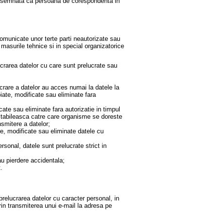
e desemnata ca persoana de corespondenta in
omunicate unor terte parti neautorizate sau
e masurile tehnice si in special organizatorice
crarea datelor cu care sunt prelucrate sau
crare a datelor au acces numai la datele la
iate, modificate sau eliminate fara
cate sau eliminate fara autorizatie in timpul
a stabileasca catre care organisme se doreste
nsmitere a datelor;
use, modificate sau eliminate datele cu
rsonal, datele sunt prelucrate strict in
au pierdere accidentala;
.
relucrarea datelor cu caracter personal, in
in transmiterea unui e-mail la adresa pe