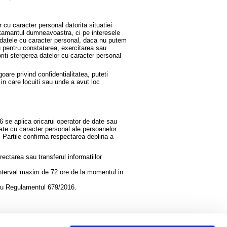
 cu caracter personal datorita situatiei
tamantul dumneavoastra, ci pe interesele
a datele cu caracter personal, daca nu putem
u pentru constatarea, exercitarea sau
riti stergerea datelor cu caracter personal
oare privind confidentialitatea, puteti
in care locuiti sau unde a avut loc
 se aplica oricarui operator de date sau
ate cu caracter personal ale persoanelor
, Partile confirma respectarea deplina a
ectarea sau transferul informatiilor
n interval maxim de 72 ore de la momentul in
i cu Regulamentul 679/2016.