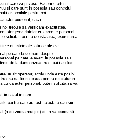
ersonal care va privesc. Facem eforturi
nuu si care sunt in posesia sau controlul
tii disponibile pentru noi.
 caracter personal, daca:
e noi trebuie sa verificam exactitatea,
decat stergerea datelor cu caracter personal,
 solicitati pentru constatarea, exercitarea
itime au intaietate fata de ale dvs.
sonal pe care le detinem despre
r personal pe care le avem in posesie sau
direct de la dumneavoastra si cui i-au fost
tre un alt operator, acolo unde este posibil
tra sau sa fie necesara pentru executarea
 cu caracter personal, puteti solicita sa va
l, in cazul in care:
ile pentru care au fost colectate sau sunt
nal (a se vedea mai jos) si sa va executati
 noi;