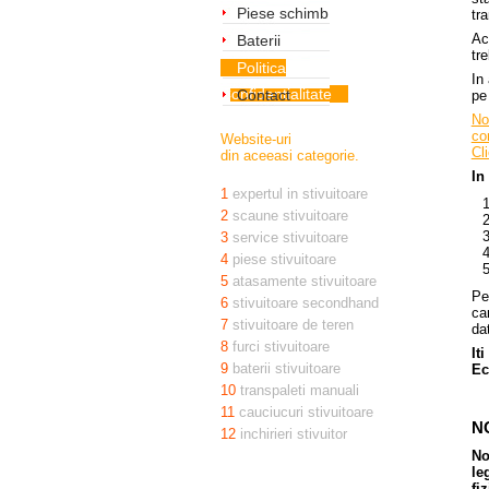
Piese schimb
tr
Ac
Baterii
tr
Politica
In
Confidentialitate
Contact
pe
No
con
Website-uri
Cl
din aceeasi categorie.
In
1
expertul in stivuitoare
2
scaune stivuitoare
3
service stivuitoare
4
piese stivuitoare
5
atasamente stivuitoare
Pe
6
stivuitoare secondhand
ca
7
stivuitoare de teren
da
8
furci stivuitoare
It
9
baterii stivuitoare
Ec
10
transpaleti manuali
11
cauciucuri stivuitoare
N
12
inchirieri stivuitor
No
le
fi