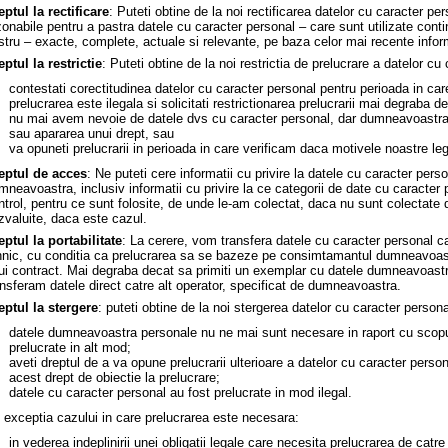
eptul la rectificare
: Puteti obtine de la noi rectificarea datelor cu caracter p
zonabile pentru a pastra datele cu caracter personal – care sunt utilizate conti
stru – exacte, complete, actuale si relevante, pe baza celor mai recente informa
eptul la restrictie
: Puteti obtine de la noi restrictia de prelucrare a datelor cu
contestati corectitudinea datelor cu caracter personal pentru perioada in car
prelucrarea este ilegala si solicitati restrictionarea prelucrarii mai degraba 
nu mai avem nevoie de datele dvs cu caracter personal, dar dumneavoastra le
sau apararea unui drept, sau
va opuneti prelucrarii in perioada in care verificam daca motivele noastre leg
eptul de acces
: Ne puteti cere informatii cu privire la datele cu caracter per
mneavoastra, inclusiv informatii cu privire la ce categorii de date cu caracte
ntrol, pentru ce sunt folosite, de unde le-am colectat, daca nu sunt colectate 
zvaluite, daca este cazul.
eptul la portabilitate
: La cerere, vom transfera datele cu caracter personal ca
hnic, cu conditia ca prelucrarea sa se bazeze pe consimtamantul dumneavoas
ui contract. Mai degraba decat sa primiti un exemplar cu datele dumneavoastra
ansferam datele direct catre alt operator, specificat de dumneavoastra.
eptul la stergere
: puteti obtine de la noi stergerea datelor cu caracter persona
datele dumneavoastra personale nu ne mai sunt necesare in raport cu scopur
prelucrate in alt mod;
aveti dreptul de a va opune prelucrarii ulterioare a datelor cu caracter perso
acest drept de obiectie la prelucrare;
datele cu caracter personal au fost prelucrate in mod ilegal.
 exceptia cazului in care prelucrarea este necesara:
in vederea indeplinirii unei obligatii legale care necesita prelucrarea de catre