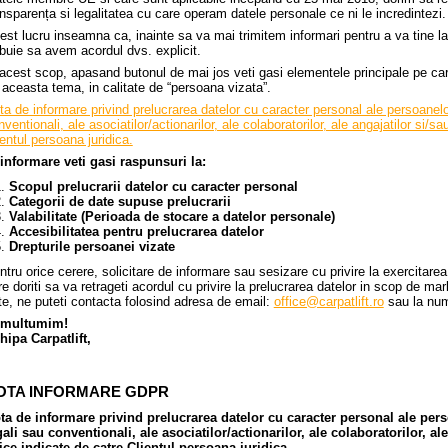
ansparența si legalitatea cu care operam datele personale ce ni le incredintezi.
est lucru inseamna ca, inainte sa va mai trimitem informari pentru a va tine la
ebuie sa avem acordul dvs. explicit.
 acest scop, apasand butonul de mai jos veti gasi elementele principale pe car
 aceasta tema, in calitate de “persoana vizata”.
ta de informare privind prelucrarea datelor cu caracter personal ale persoanelor
ventionali, ale asociatilor/actionarilor, ale colaboratorilor, ale angajatilor si/s
ientul persoana juridica.
 informare veti gasi raspunsuri la:
Scopul prelucrarii datelor cu caracter personal
Categorii de date supuse prelucrarii
Valabilitate (Perioada de stocare a datelor personale)
Accesibilitatea pentru prelucrarea datelor
Drepturile persoanei vizate
ntru orice cerere, solicitare de informare sau sesizare cu privire la exercitarea 
re doriti sa va retrageti acordul cu privire la prelucrarea datelor in scop de ma
te, ne puteti contacta folosind adresa de email:
office@carpatlift.ro
sau la num
i multumim!
hipa Carpatlift,
OTA INFORMARE GDPR
ta de informare privind prelucrarea datelor cu caracter personal ale pers
gali sau conventionali, ale asociatilor/actionarilor, ale colaboratorilor, al
zice indicate de catre Clientul persoana juridica