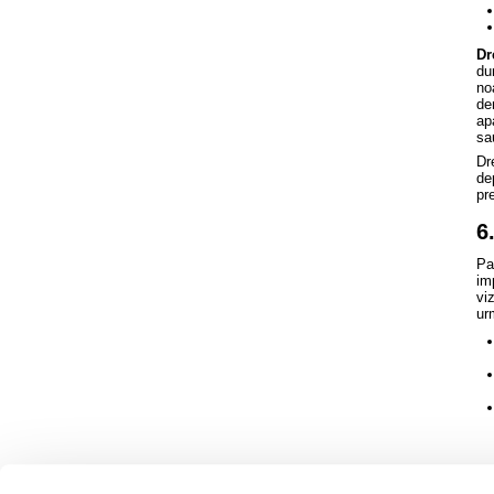
Dr
du
no
de
ap
sau
Dr
de
pr
6
Pa
im
vi
ur
Contact